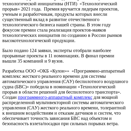
технологической инициативы (НТИ) «Технологический
прорыв» 2021 года. Премия вручается лидерам проектов,
ученым и разработчикам, продукты которых внесли
существенный вклад в развитие отечественного
технологического бизнеса нашей страны. В этом году
фокусом премии стала реализация проектов-маяков
технологических инициатив по созданию в России рынков
высокотехнологической продукции.
Было подано 124 заявки, эксперты отобрали наиболее
прорывные проекты в 11 номинациях. В финал премии
вышли 35 компаний и 9 вузов.
Разработка ООО «ОКБ «Кулон»» «Программно-аппаратный
комплекс жесткого реального времени для системы
автоматического управления (САУ) беспилотного воздушного
судна (БВС)» победила в номинации «Технологический
прорыв в области решений для беспилотного транспорта».
Создан
программного-аппаратный комплекс
для мощной
распределенной мультивекторной системы автоматического
управления (САУ) жесткого реального времени, толерантной
к внешним воздействиям и отказам датчиков и систем, что
обеспечивает точность зависания БВС над объектом и
безопасность взлета/посадки при сильных порывах ветра.