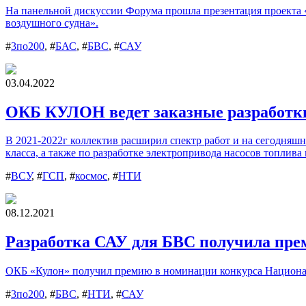
На панельной дискуссии Форума прошла презентация проекта 
воздушного судна».
#
3по200
, #
БАС
, #
БВС
, #
САУ
03.04.2022
ОКБ КУЛОН ведет заказные разработки
В 2021-2022г коллектив расширил спектр работ и на сегодняшн
класса, а также по разработке электропривода насосов топлива 
#
ВСУ
, #
ГСП
, #
космос
, #
НТИ
08.12.2021
Разработка САУ для БВС получила пре
ОКБ «Кулон» получил премию в номинации конкурса Национал
#
3по200
, #
БВС
, #
НТИ
, #
САУ