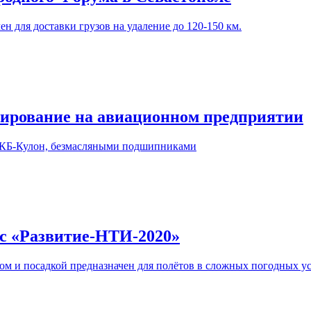
н для доставки грузов на удаление до 120-150 км.
ирование на авиационном предприятии
ОКБ-Кулон, безмасляными подшипниками
рс «Развитие-НТИ-2020»
м и посадкой предназначен для полётов в сложных погодных усл