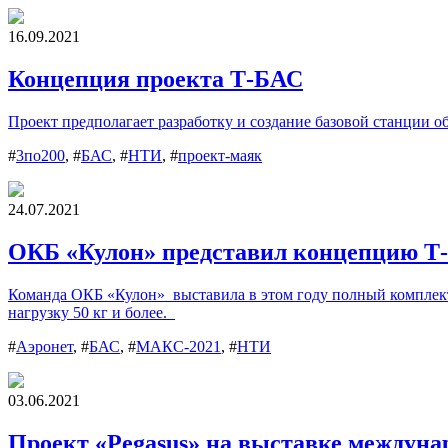
16.09.2021
Концепция проекта Т-БАС
Проект предполагает разработку и создание базовой станции о
#
3по200
, #
БАС
, #
НТИ
, #
проект-маяк
24.07.2021
ОКБ «Кулон» представил концепцию Т
Команда ОКБ «Кулон» выставила в этом году полный комплект 
нагрузку 50 кг и более.
#
Аэронет
, #
БАС
, #
МАКС-2021
, #
НТИ
03.06.2021
Проект «Pegasus» на выставке междуна