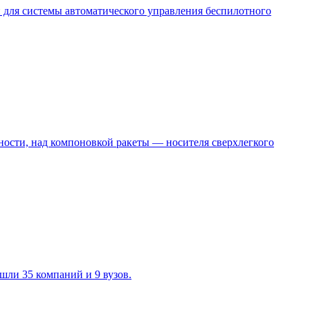
 для системы автоматического управления беспилотного
тности, над компоновкой ракеты — носителя сверхлегкого
ли 35 компаний и 9 вузов.