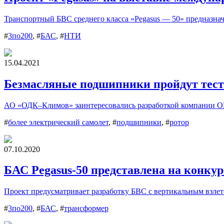
Транспортный БВС среднего класса «Pegasus — 50» предназначе
#
3по200
, #
БАС
, #
НТИ
15.04.2021
Безмасляные подшипники пройдут тест
АО «ОДК–Климов» заинтересовались разработкой компании 
#
более электрический самолет
, #
подшипники
, #
ротор
07.10.2020
БАС Pegasus-50 представлена на конку
Проект предусматривает разработку БВС с вертикальным взлето
#
3по200
, #
БАС
, #
трансформер