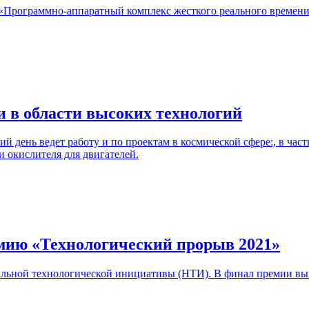
«Программно-аппаратный комплекс жесткого реального времени
 в области высоких технологий
ий день ведет работу и по проектам в космической сфере:, в час
и окислителя для двигателей.
мию «Технологический прорыв 2021»
ьной технологической инициативы (НТИ). В финал премии выш