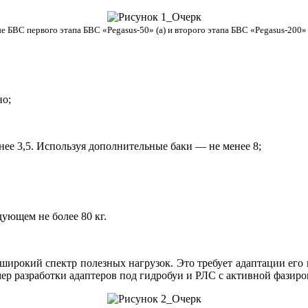
 БВС первого этапа БВС «Pegasus-50» (а) и второго этапа БВС «Pegasus-200» 
но;
нее 3,5. Используя дополнительные баки — не менее 8;
дующем не более 80 кг.
 широкий спектр полезных нагрузок. Это требует адаптации его 
мер разработки адаптеров под гидробуи и РЛС с активной фазир