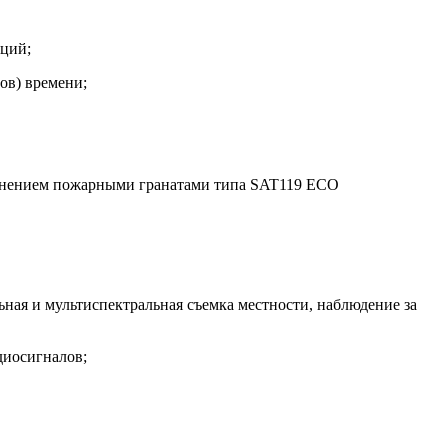
аций;
ов) времени;
олнением пожарными гранатами типа SAT119 ECO
ная и мультиспектральная съемка местности, наблюдение за
диосигналов;