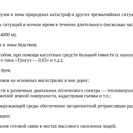
рузов в зоны природных катастроф и других чрезвычайных ситу
ситуаций в ночное время в течении длительного (несколько час
4000 м);
 и зоны бедствия;
собом, при помощи кассетных средств большой емкости (с нап
о типа «Тунгуз — 0,65» и т.д.);
буев;
ков на основных магистралях и вне дорог;
и в различных диапазонах оптического спектра — тепловизуаль
жений земной поверхности, кадастровая съемка и т.п.;
кружающей среды обеспечение загоризонтной ретрансляции ра
ации;
ов сотовой связи в местах массового скопления людей;