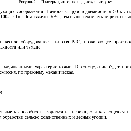
Рисунок 2 — Примеры адаптеров под целевую нагрузку
едующих соображений. Начиная с грузоподъемности в 50 кг, п
100- 120 кг. Чем тяжелее БВС, тем выше технический риск и вы
навесное оборудование, включая РЛС, позволяющее производ
ачности или тумане.
0 с улучшенными характеристиками. В конструкции будет пр
миссия, по прежнему механическая.
м.
ет иметь способность садиться на неровную и качающуюся п
я обработки сельско-хозяйственных и лесных угодий.