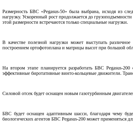
Размерность БВС «Pegasus-50» была выбрана, исходя из сл
нагрузку. Ускоренный рост продолжается до грузоподъемности 
этой размерности встречаются только специальные нагрузки.
В качестве полезной нагрузки может выступать различное 
построением ортофотоплана и матрицы высот при большой обл
На втором этапе планируется разработать БВС Pegasus-20
эффективные биротативные винто-кольцевые движители. Транс
Силовой отсек будет оснащен новым газотурбинным двигателе
БВС будет оснащен адаптивным шасси, благодаря чему буд
биологических агентов БВС Pegasus-200 может применяться дл