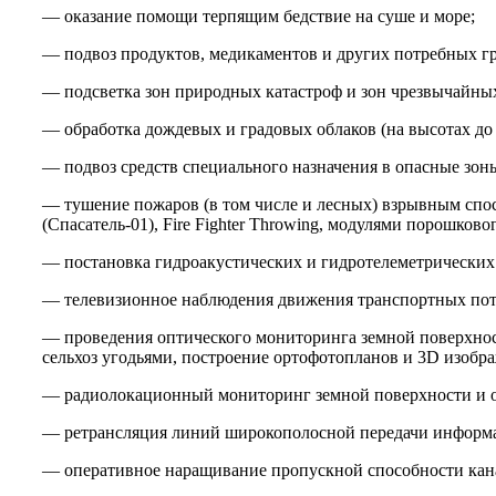
— оказание помощи терпящим бедствие на суше и море;
— подвоз продуктов, медикаментов и других потребных г
— подсветка зон природных катастроф и зон чрезвычайных 
— обработка дождевых и градовых облаков (на высотах до 
— подвоз средств специального назначения в опасные зоны
— тушение пожаров (в том числе и лесных) взрывным спо
(Спасатель-01), Fire Fighter Throwing, модулями порошковог
— постановка гидроакустических и гидротелеметрических 
— телевизионное наблюдения движения транспортных пото
— проведения оптического мониторинга земной поверхност
сельхоз угодьями, построение ортофотопланов и 3D изобра
— радиолокационный мониторинг земной поверхности и о
— ретрансляция линий широкополосной передачи информ
— оперативное наращивание пропускной способности канал